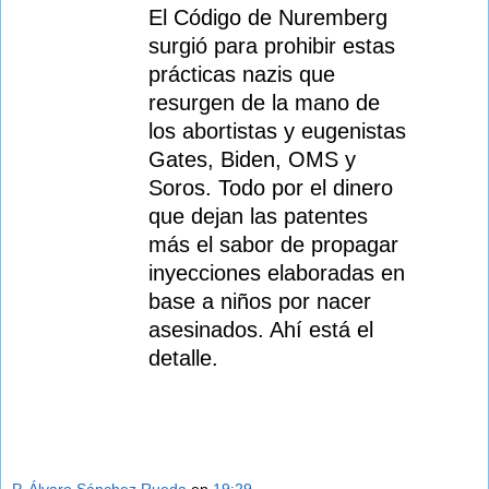
i
El Código de Nuremberg
surgió para prohibir estas
o
prácticas nazis que
s
resurgen de la mano de
los abortistas y eugenistas
Gates, Biden, OMS y
Soros. Todo por el dinero
que dejan las patentes
más el sabor de propagar
inyecciones elaboradas en
base a niños por nacer
asesinados. Ahí está el
detalle.
P. Álvaro Sánchez Rueda
en
19:29