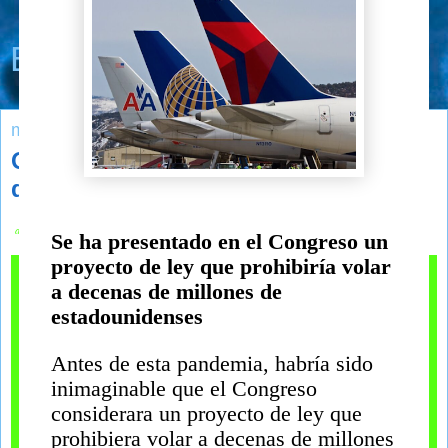
Bioética y vida humana
martes, 17 de agosto de 2021
Quieren vetar a los no vacunados
del transporte aéreo (EEUU)
agosto 17, 2021
Se ha presentado en el Congreso un
proyecto de ley que prohibiría volar
a decenas de millones de
estadounidenses
Antes de esta pandemia, habría sido
inimaginable que el Congreso
considerara un proyecto de ley que
prohibiera volar a decenas de millones