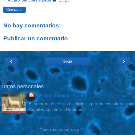
Compartir
No hay comentarios:
Publicar un comentario
‹
›
Inicio
Ver versión web
Datos personales
P. Álvaro Sánchez Rueda
El autor de este sitio electrónico pertenece a la religión
Católica Apostólica Romana.
Ver todo mi perfil
Con la tecnología de
Blogger
.