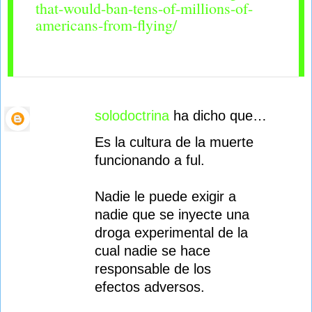
that-would-ban-tens-of-millions-of-
americans-from-flying/
solodoctrina
ha dicho que…
C
Es la cultura de la muerte
o
funcionando a ful.
m
Nadie le puede exigir a
e
nadie que se inyecte una
n
droga experimental de la
t
cual nadie se hace
responsable de los
a
efectos adversos.
r