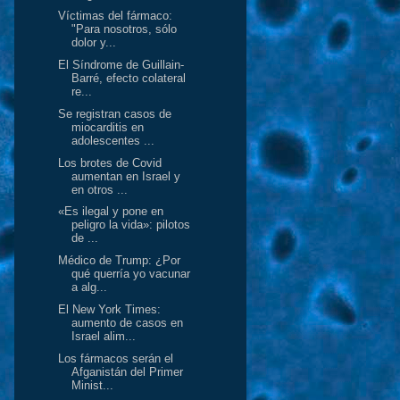
Víctimas del fármaco:
"Para nosotros, sólo
dolor y...
El Síndrome de Guillain-
Barré, efecto colateral
re...
Se registran casos de
miocarditis en
adolescentes ...
Los brotes de Covid
aumentan en Israel y
en otros ...
«Es ilegal y pone en
peligro la vida»: pilotos
de ...
Médico de Trump: ¿Por
qué querría yo vacunar
a alg...
El New York Times:
aumento de casos en
Israel alim...
Los fármacos serán el
Afganistán del Primer
Minist...