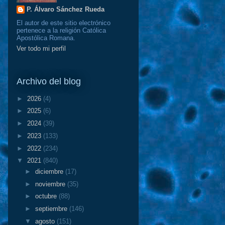
P. Álvaro Sánchez Rueda
El autor de este sitio electrónico
pertenece a la religión Católica
Apostólica Romana.
Ver todo mi perfil
Archivo del blog
►
2026
(4)
►
2025
(6)
►
2024
(39)
►
2023
(133)
►
2022
(234)
▼
2021
(840)
►
diciembre
(17)
►
noviembre
(35)
►
octubre
(88)
►
septiembre
(146)
▼
agosto
(151)