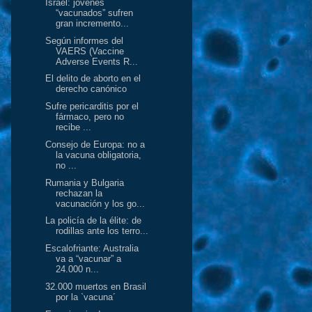
Israel: jóvenes
“vacunados” sufren
gran incremento...
Según informes del
VAERS (Vaccine
Adverse Events R...
El delito de aborto en el
derecho canónico
Sufre pericarditis por el
fármaco, pero no
recibe ...
Consejo de Europa: no a
la vacuna obligatoria,
no ...
Rumania y Bulgaria
rechazan la
vacunación y los go...
La policía de la élite: de
rodillas ante los terro...
Escalofriante: Australia
va a “vacunar” a
24.000 n...
32.000 muertos en Brasil
por la `vacuna´