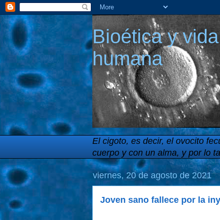
Bioética y vida
humana
El cigoto, es decir, el ovocito
cuerpo y con un alma, y por lo t
viernes, 20 de agosto de 2021
Joven sano fallece por la in