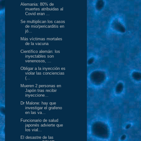
Alemania: 80% de
muertes atribuidas al
Covid eran ...
Se multiplican los casos
de mio/pericarditis en
jó...
Más víctimas mortales
de la vacuna
Científico alemán: los
inyectables son
venenosos, ...
Obligar a la inyección es
violar las conciencias
(...
Mueren 2 personas en
Japón tras recibir
inyeccione...
Dr Malone: hay que
investigar el grafeno
en las va...
Funcionario de salud
japonés advierte que
los vial...
El desastre de las