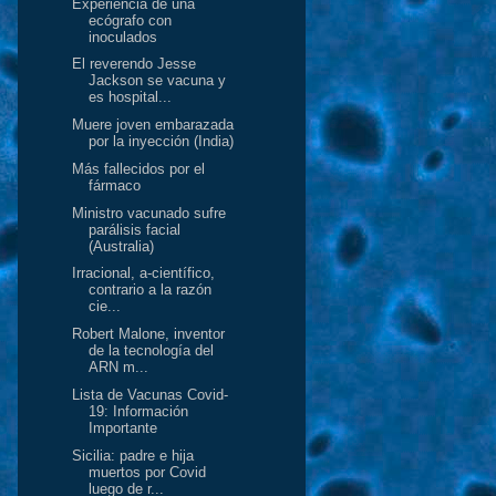
Experiencia de una
ecógrafo con
inoculados
El reverendo Jesse
Jackson se vacuna y
es hospital...
Muere joven embarazada
por la inyección (India)
Más fallecidos por el
fármaco
Ministro vacunado sufre
parálisis facial
(Australia)
Irracional, a-científico,
contrario a la razón
cie...
Robert Malone, inventor
de la tecnología del
ARN m...
Lista de Vacunas Covid-
19: Información
Importante
Sicilia: padre e hija
muertos por Covid
luego de r...