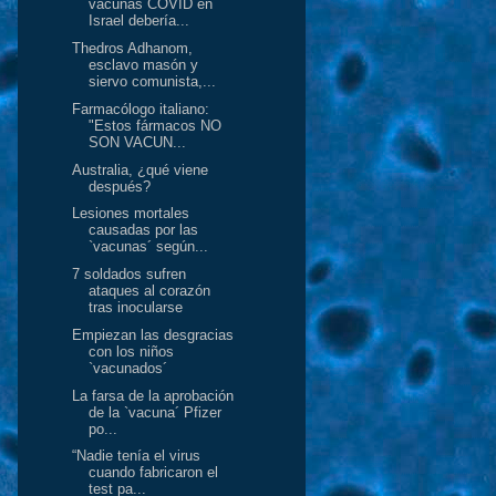
vacunas COVID en
Israel debería...
Thedros Adhanom,
esclavo masón y
siervo comunista,...
Farmacólogo italiano:
"Estos fármacos NO
SON VACUN...
Australia, ¿qué viene
después?
Lesiones mortales
causadas por las
`vacunas´ según...
7 soldados sufren
ataques al corazón
tras inocularse
Empiezan las desgracias
con los niños
`vacunados´
La farsa de la aprobación
de la `vacuna´ Pfizer
po...
“Nadie tenía el virus
cuando fabricaron el
test pa...