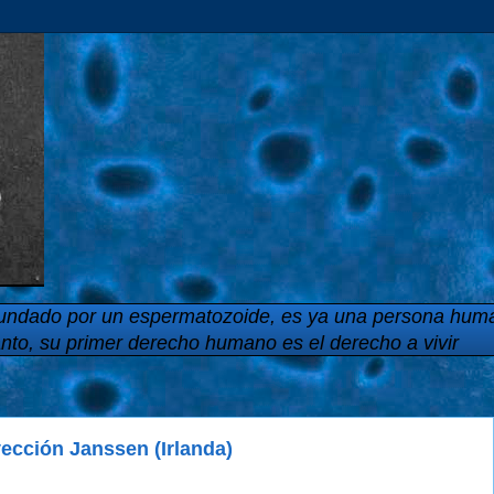
 fecundado por un espermatozoide, es ya una persona hum
anto, su primer derecho humano es el derecho a vivir
yección Janssen (Irlanda)